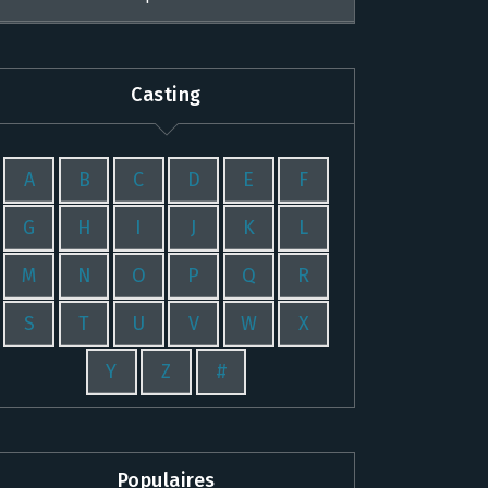
Casting
A
B
C
D
E
F
G
H
I
J
K
L
M
N
O
P
Q
R
S
T
U
V
W
X
Y
Z
#
Populaires