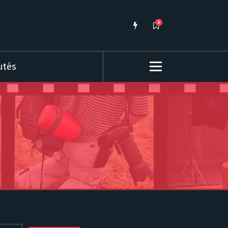
0
utés