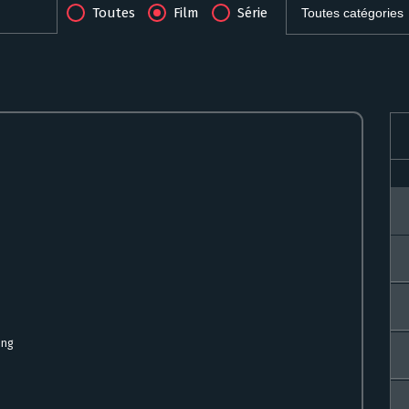
Toutes
Film
Série
ing