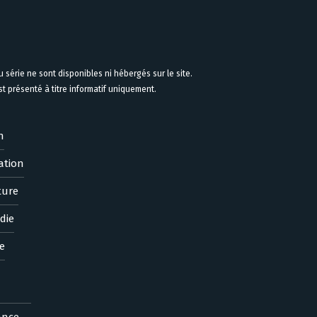
 série ne sont disponibles ni hébergés sur le site.
 présenté à titre informatif uniquement.
n
ation
ture
die
e
ance