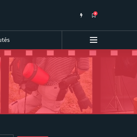
0
utés