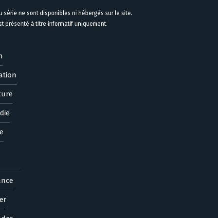
 série ne sont disponibles ni hébergés sur le site.
 présenté à titre informatif uniquement.
n
ation
ture
die
e
ance
er