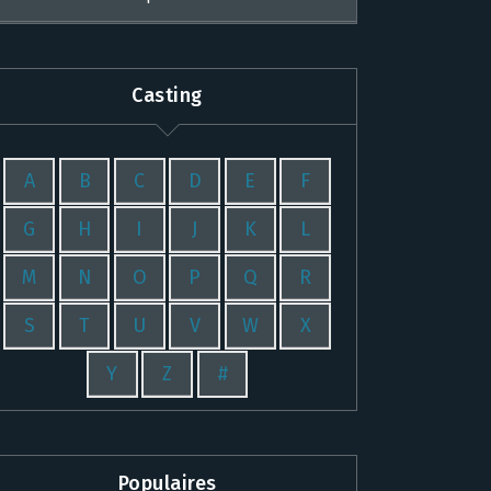
Casting
A
B
C
D
E
F
G
H
I
J
K
L
M
N
O
P
Q
R
S
T
U
V
W
X
Y
Z
#
Populaires