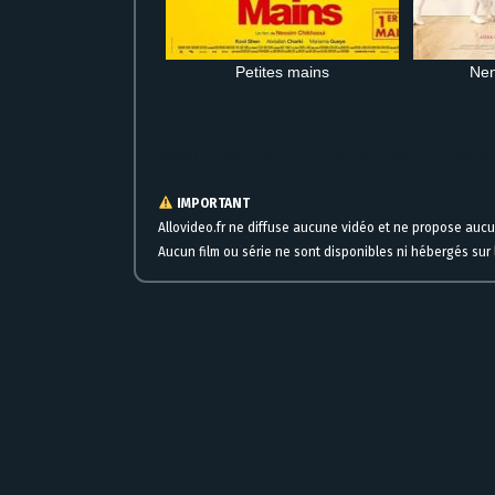
Petites mains
Nen
Regarder Ducobu passe au vert en streaming gratuit en ligne c
IMPORTANT
Allovideo.fr ne diffuse aucune vidéo et ne propose auc
Aucun film ou série ne sont disponibles ni hébergés sur l