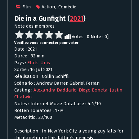
Film
Action
,
Comédie
Die in a Gunfight
(
2021
)
Note des membres
[Votes :
0
Note :
0
]
Veuillez vous connecter pour voter
Date : 2021
Durée : 92 min
Pays :
Etats-Unis
Sortie : 16 Jul 2021
Réalisation : Collin Schiffli
Scénario : Andrew Barrer, Gabriel Ferrari
Casting :
Alexandra Daddario
,
Diego Boneta
,
Justin
Chatwin
Notes : Internet Movie Database : 4.4/10
Rotten Tomatoes : 17%
Metacritic : 23/100
Description : In New York City, a young guy falls for
the daughter of his father's nemesis.