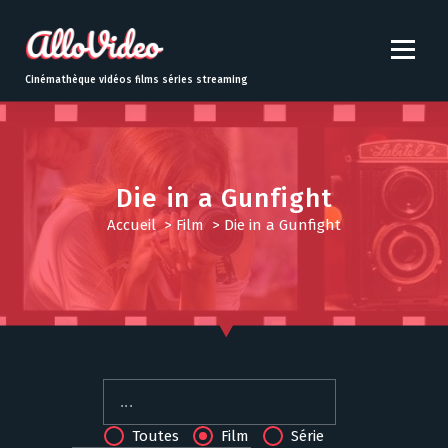
S
k
i
p
Cinémathèque vidéos films séries streaming
t
o
c
o
n
Die in a Gunfight
t
Accueil
>
Film
>
Die in a Gunfight
e
n
t
Toutes
Film
Série