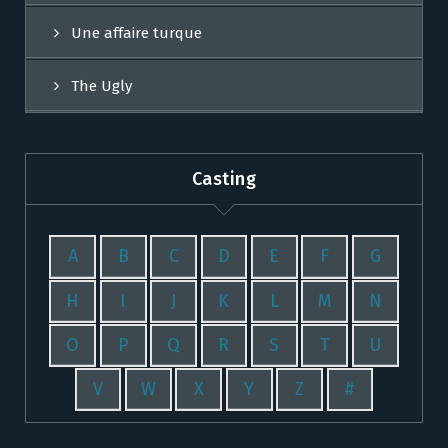
Une affaire turque
The Ugly
Casting
A
B
C
D
E
F
G
H
I
J
K
L
M
N
O
P
Q
R
S
T
U
V
W
X
Y
Z
#