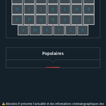
H
I
J
K
L
M
N
O
P
Q
R
S
T
U
V
W
X
Y
Z
#
Populaires
Allovideo.fr présente l'actualité et des informations cinématographiques des