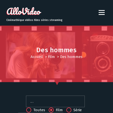
S
k
i
p
Cinémathèque vidéos films séries streaming
t
o
c
o
n
Des hommes
t
Accueil
>
Film
>
Des hommes
e
n
t
Toutes
Film
Série