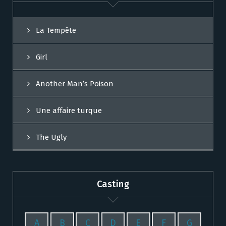
La Tempête
Girl
Another Man’s Poison
Une affaire turque
The Ugly
Casting
A
B
C
D
E
F
G