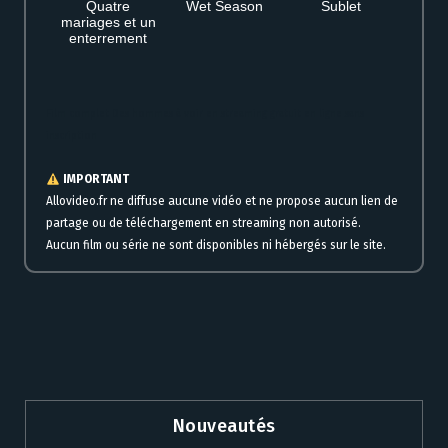
Quatre
Wet Season
Sublet
mariages et un
enterrement
Film complet Des hommes à voir en streaming gratuit en ligne sans
inscription
IMPORTANT
Allovideo.fr ne diffuse aucune vidéo et ne propose aucun lien de
partage ou de téléchargement en streaming non autorisé.
Aucun film ou série ne sont disponibles ni hébergés sur le site.
Nouveautés