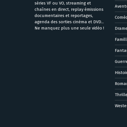
séries VF ou VO, streaming et
Avent
chaînes en direct, replay émissions
documentaires et reportages,
Coméd
agenda des sorties cinéma et DVD...
Ne manquez plus une seule vidéo !
Dram
Famill
Fanta
Guerr
Histoi
Roma
Thrill
Weste