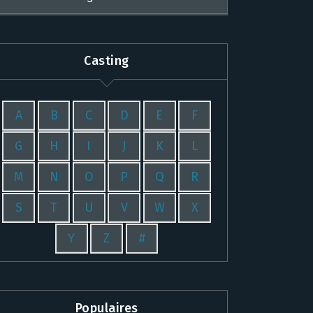
Casting
A
B
C
D
E
F
G
H
I
J
K
L
M
N
O
P
Q
R
S
T
U
V
W
X
Y
Z
#
Populaires