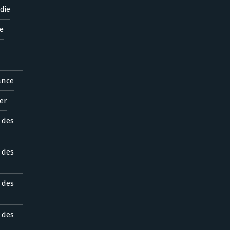
die
e
ance
er
s des
s des
s des
s des