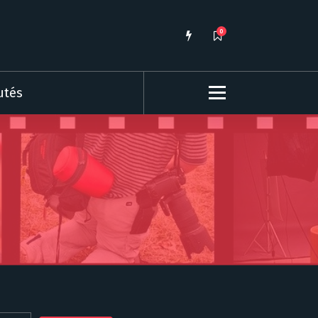
0
utés