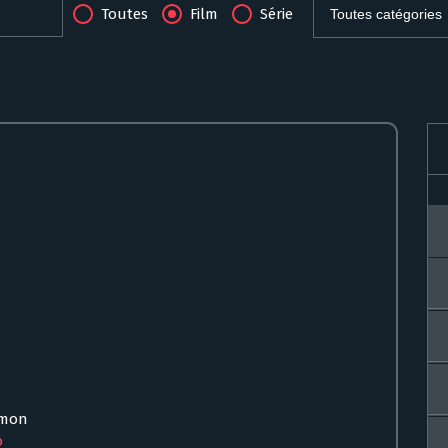
Toutes
Film
Série
imon
o