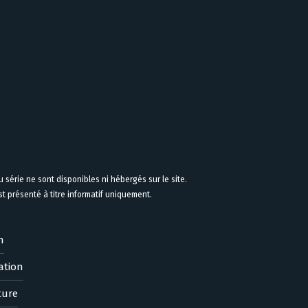
 série ne sont disponibles ni hébergés sur le site.
 présenté à titre informatif uniquement.
n
ation
ture