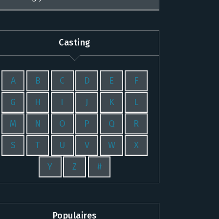
Casting
A
B
C
D
E
F
G
H
I
J
K
L
M
N
O
P
Q
R
S
T
U
V
W
X
Y
Z
#
Populaires