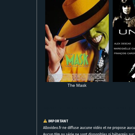
The Mask
Regarder The Curse of La Llorona en streaming HD complet grat
IMPORTANT
Allovideo.fr ne diffuse aucune vidéo et ne propose auc
Aucun film ou série ne sont disponibles ni hébergés sur l