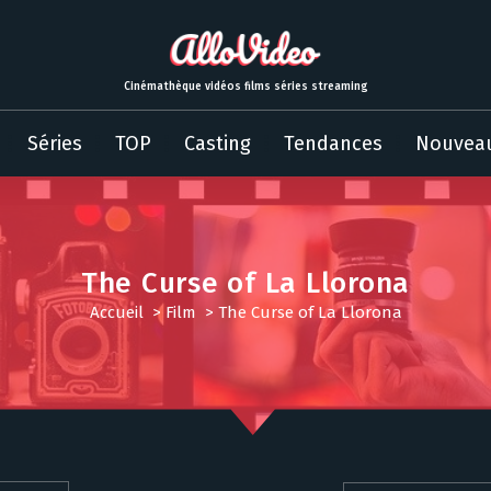
Cinémathèque vidéos films séries streaming
Séries
TOP
Casting
Tendances
Nouvea
The Curse of La Llorona
Accueil
>
Film
>
The Curse of La Llorona