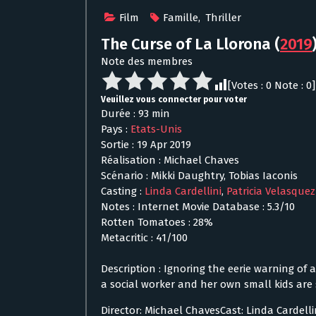
Film
Famille
,
Thriller
The Curse of La Llorona
(
2019
Note des membres
[Votes :
0
Note :
0
]
Veuillez vous connecter pour voter
Durée : 93 min
Pays :
Etats-Unis
Sortie : 19 Apr 2019
Réalisation : Michael Chaves
Scénario : Mikki Daughtry, Tobias Iaconis
Casting :
Linda Cardellini
,
Patricia Velasquez
Notes : Internet Movie Database : 5.3/10
Rotten Tomatoes : 28%
Metacritic : 41/100
Description : Ignoring the eerie warning o
a social worker and her own small kids are
Director: Michael ChavesCast: Linda Cardelli