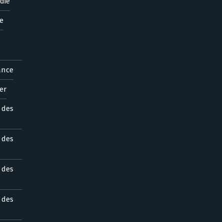
die
e
ance
er
s des
s des
s des
s des