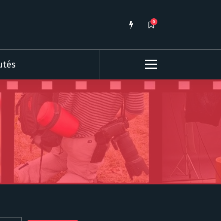
0
utés