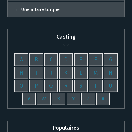
Une affaire turque
Casting
A
B
C
D
E
F
G
H
I
J
K
L
M
N
O
P
Q
R
S
T
U
V
W
X
Y
Z
#
Populaires