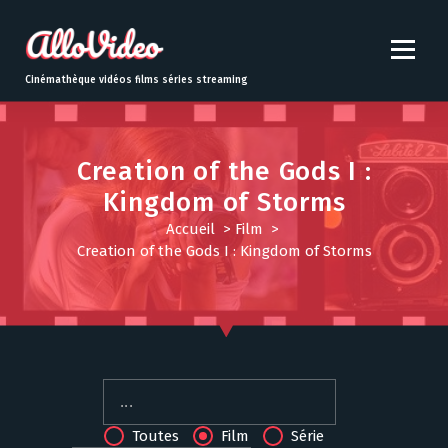
S
k
i
p
Cinémathèque vidéos films séries streaming
t
o
c
o
Creation of the Gods I :
n
Kingdom of Storms
t
Accueil
>
Film
>
e
Creation of the Gods I : Kingdom of Storms
n
t
Toutes
Film
Série