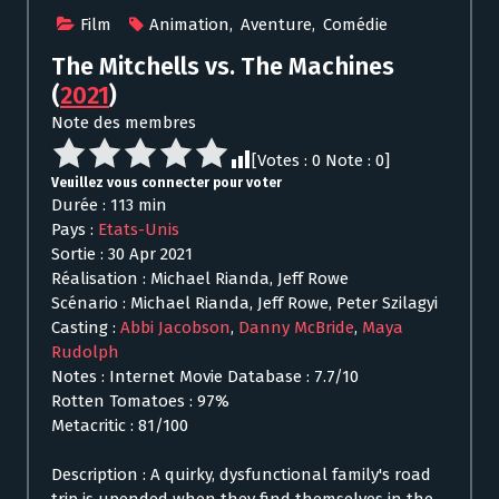
Film
Animation
,
Aventure
,
Comédie
The Mitchells vs. The Machines
(
2021
)
Note des membres
[Votes :
0
Note :
0
]
Veuillez vous connecter pour voter
Durée : 113 min
Pays :
Etats-Unis
Sortie : 30 Apr 2021
Réalisation : Michael Rianda, Jeff Rowe
Scénario : Michael Rianda, Jeff Rowe, Peter Szilagyi
Casting :
Abbi Jacobson
,
Danny McBride
,
Maya
Rudolph
Notes : Internet Movie Database : 7.7/10
Rotten Tomatoes : 97%
Metacritic : 81/100
Description : A quirky, dysfunctional family's road