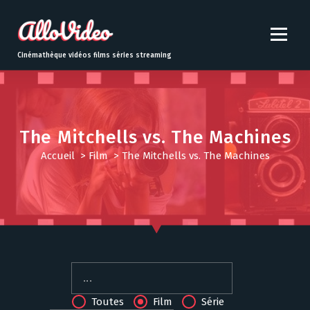
S
k
i
p
Cinémathèque vidéos films séries streaming
t
o
c
o
n
The Mitchells vs. The Machines
t
Accueil
>
Film
>
The Mitchells vs. The Machines
e
n
t
Toutes
Film
Série