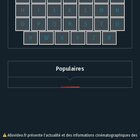
H
I
J
K
L
M
N
O
P
Q
R
S
T
U
V
W
X
Y
Z
#
Populaires
Allovideo.fr présente l'actualité et des informations cinématographiques des