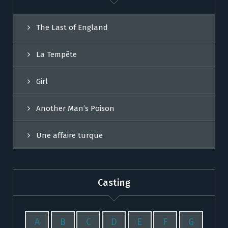
The Last of England
La Tempête
Girl
Another Man’s Poison
Une affaire turque
Casting
A
B
C
D
E
F
G