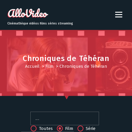
S
k
i
p
Cinémathèque vidéos films séries streaming
t
o
c
o
n
Chroniques de Téhéran
t
Accueil
>
Film
>
Chroniques de Téhéran
e
n
t
Toutes
Film
Série