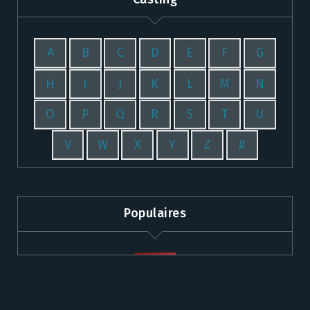
A
B
C
D
E
F
G
H
I
J
K
L
M
N
O
P
Q
R
S
T
U
V
W
X
Y
Z
#
Populaires