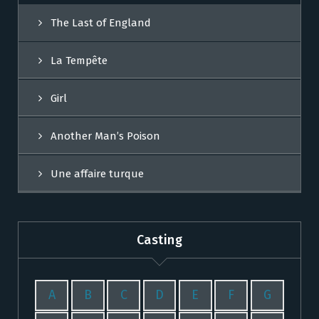
The Last of England
La Tempête
Girl
Another Man’s Poison
Une affaire turque
Casting
A
B
C
D
E
F
G