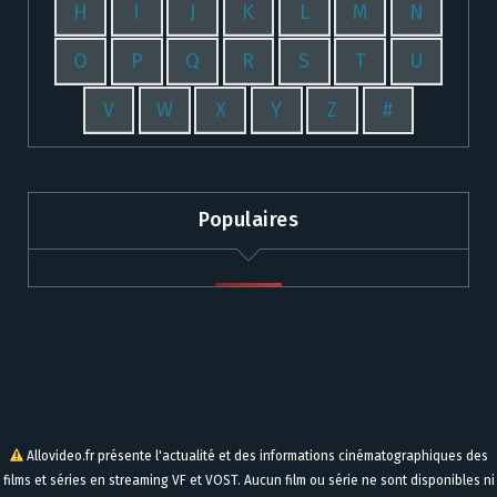
H
I
J
K
L
M
N
O
P
Q
R
S
T
U
V
W
X
Y
Z
#
Populaires
Allovideo.fr présente l'actualité et des informations cinématographiques des
films et séries en streaming VF et VOST. Aucun film ou série ne sont disponibles ni