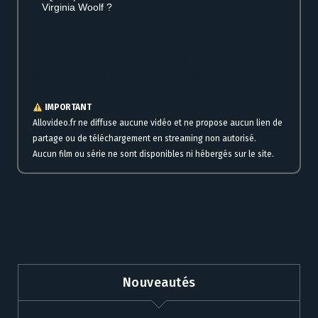
Virginia Woolf ?
Regarder Can You Bring It: Bill T. Jones and D-Man in the Waters en
streaming HD complet gratuit en ligne immédiatement
IMPORTANT
Allovideo.fr ne diffuse aucune vidéo et ne propose aucun lien de
partage ou de téléchargement en streaming non autorisé.
Aucun film ou série ne sont disponibles ni hébergés sur le site.
Nouveautés