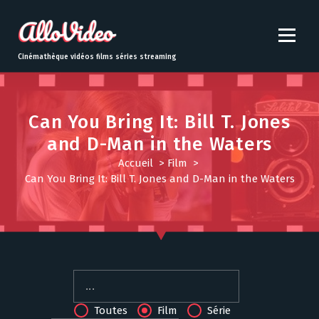
S
k
i
p
Cinémathèque vidéos films séries streaming
t
o
c
o
Can You Bring It: Bill T. Jones
n
and D-Man in the Waters
t
Accueil
>
Film
>
e
Can You Bring It: Bill T. Jones and D-Man in the Waters
n
t
Toutes
Film
Série