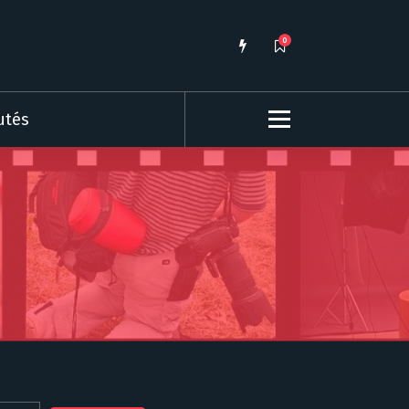
0
utés