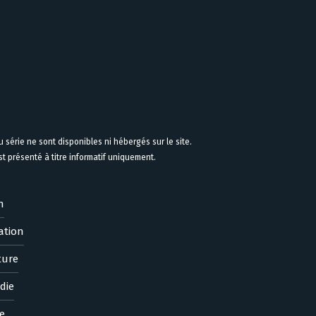
 série ne sont disponibles ni hébergés sur le site.
 présenté à titre informatif uniquement.
n
ation
ture
die
e