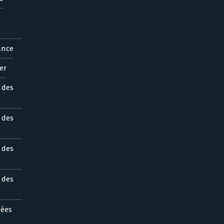
ance
er
s des
s des
s des
s des
nées