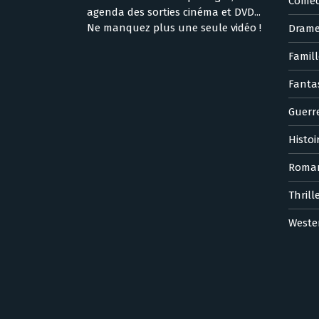
Coméd
agenda des sorties cinéma et DVD...
Ne manquez plus une seule vidéo !
Dram
Famill
Fanta
Guerr
Histoi
Roma
Thrill
Weste