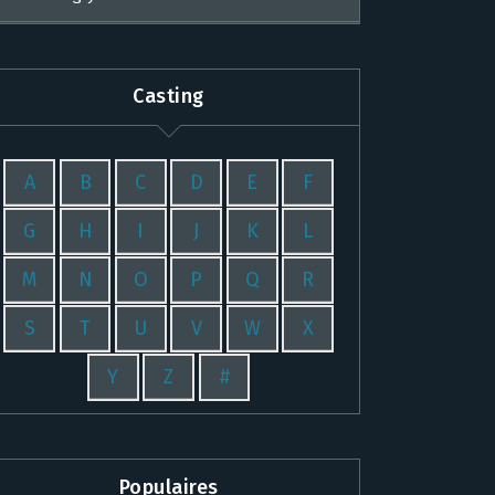
Casting
A
B
C
D
E
F
G
H
I
J
K
L
M
N
O
P
Q
R
S
T
U
V
W
X
Y
Z
#
Populaires