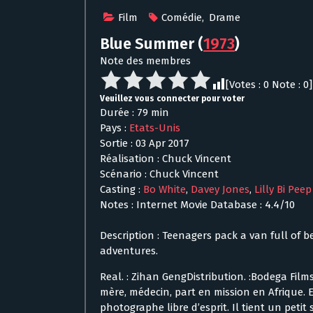
Film
Comédie
,
Drame
Blue Summer
(
1973
)
Note des membres
[Votes :
0
Note :
0
]
Veuillez vous connecter pour voter
Durée : 79 min
Pays :
Etats-Unis
Sortie : 03 Apr 2017
Réalisation : Chuck Vincent
Scénario : Chuck Vincent
Casting :
Bo White
,
Davey Jones
,
Lilly Bi Peep
Notes : Internet Movie Database : 4.4/10
Description : Teenagers pack a van full of 
adventures.
Real. : Zihan GengDistribution. :Bodega Film
mère, médecin, part en mission en Afrique. 
photographe libre d’esprit. Il tient un peti