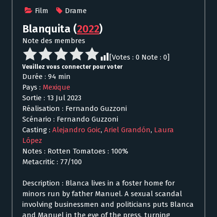
Film
Drame
Blanquita
(
2022
)
Note des membres
[Votes :
0
Note :
0
]
Veuillez vous connecter pour voter
Durée : 94 min
Pays :
Mexique
Sortie : 13 Jul 2023
Réalisation : Fernando Guzzoni
Scénario : Fernando Guzzoni
Casting :
Alejandro Goic
,
Ariel Grandón
,
Laura
López
Notes : Rotten Tomatoes : 100%
Metacritic : 77/100
Description : Blanca lives in a foster home for
minors run by father Manuel. A sexual scandal
involving businessmen and politicians puts Blanca
and Manuel in the eye of the press, turning