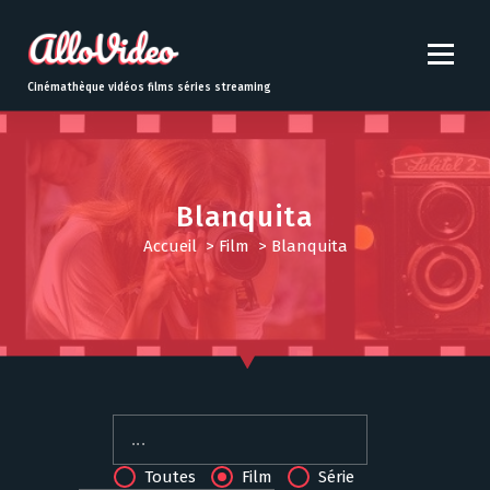
S
k
i
p
Cinémathèque vidéos films séries streaming
t
o
c
o
n
Blanquita
t
Accueil
>
Film
>
Blanquita
e
n
t
Toutes
Film
Série