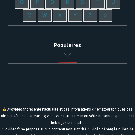
O
P
Q
R
S
T
U
V
W
X
Y
Z
#
Populaires
Allovideo.fr présente l'actualité et des informations cinématographiques des
films et séries en streaming VF et VOST. Aucun film ou série ne sont disponibles ni
hébergés sur le site.
Allovideo.fr ne propose aucun contenu non autorisé ni vidéo hébergée ni lien de