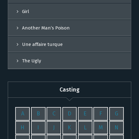
Girl
Another Man’s Poison
Une affaire turque
The Ugly
Casting
A
B
C
D
E
F
G
H
I
J
K
L
M
N