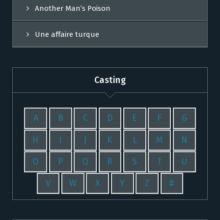
Another Man’s Poison
Une affaire turque
Casting
A
B
C
D
E
F
G
H
I
J
K
L
M
N
O
P
Q
R
S
T
U
V
W
X
Y
Z
#