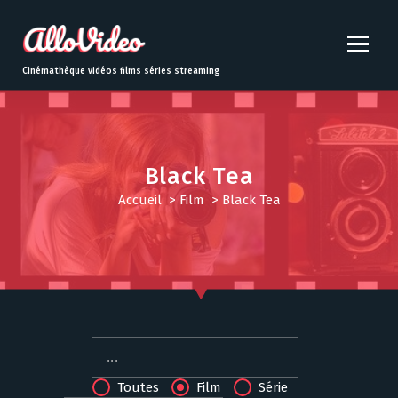
S
k
i
p
Cinémathèque vidéos films séries streaming
t
o
c
o
n
Black Tea
t
Accueil
>
Film
>
Black Tea
e
n
t
Toutes
Film
Série