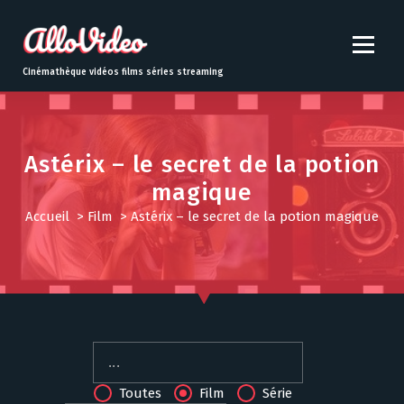
S
k
i
p
Cinémathèque vidéos films séries streaming
t
o
c
o
Astérix – le secret de la potion
n
magique
t
e
Accueil
>
Film
>
Astérix – le secret de la potion magique
n
t
Toutes
Film
Série