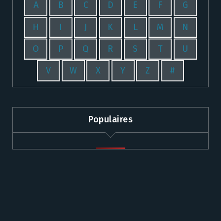
A
B
C
D
E
F
G
H
I
J
K
L
M
N
O
P
Q
R
S
T
U
V
W
X
Y
Z
#
Populaires