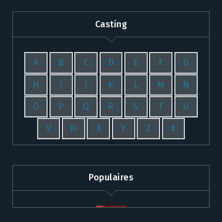
Casting
A
B
C
D
E
F
G
H
I
J
K
L
M
N
O
P
Q
R
S
T
U
V
W
X
Y
Z
#
Populaires