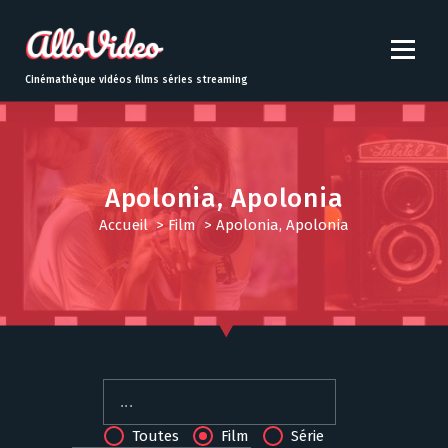
S
k
i
p
Cinémathèque vidéos films séries streaming
t
o
c
o
n
Apolonia, Apolonia
t
Accueil
>
Film
>
Apolonia, Apolonia
e
n
t
Toutes
Film
Série