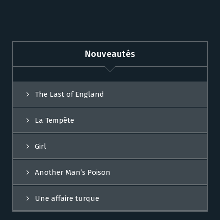
Nouveautés
The Last of England
La Tempête
Girl
Another Man’s Poison
Une affaire turque