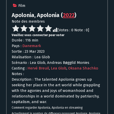
Film
Apolonia, Apolonia
(
2022
)
Note des membres
[Votes :
0
Note :
0
]
Veuillez vous connecter pour voter
Durée : 116 min
Pays :
Danemark
Sortie : 23 Mar 2023
Réalisation : Lea Glob
Scénario : Lea Glob, Andreas Bøggild Monies
Casting :
Hervé Breuil
,
Lea Glob
,
Oksana Shachko
Notes :
Description : The talented Apolonia grows up
seeking her place in the art world while grappling
with the agonies and joys of womanhood and
relationships in a world dominated by patriarchy,
capitalism, and war.
Comment regarder Apolonia, Apolonia en streaming
Actuellement le nombre de diffuseurs proposant Apolonia, Apolonia