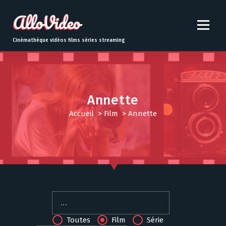
S
k
i
p
Cinémathèque vidéos films séries streaming
t
o
c
o
n
Annette
t
Accueil
>
Film
>
Annette
e
n
t
Toutes
Film
Série