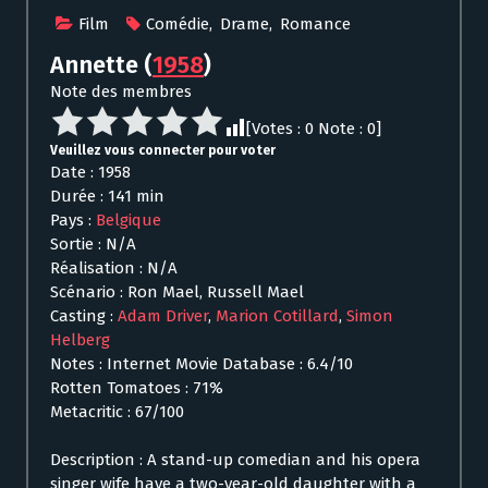
Film
Comédie
,
Drame
,
Romance
Annette
(
1958
)
Note des membres
[Votes :
0
Note :
0
]
Veuillez vous connecter pour voter
Date : 1958
Durée : 141 min
Pays :
Belgique
Sortie : N/A
Réalisation : N/A
Scénario : Ron Mael, Russell Mael
Casting :
Adam Driver
,
Marion Cotillard
,
Simon
Helberg
Notes : Internet Movie Database : 6.4/10
Rotten Tomatoes : 71%
Metacritic : 67/100
Description : A stand-up comedian and his opera
singer wife have a two-year-old daughter with a