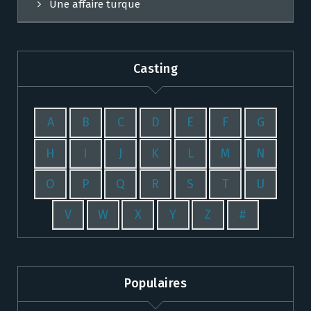
Une affaire turque
Casting
A
B
C
D
E
F
G
H
I
J
K
L
M
N
O
P
Q
R
S
T
U
V
W
X
Y
Z
#
Populaires