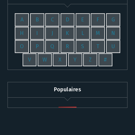
A
B
C
D
E
F
G
H
I
J
K
L
M
N
O
P
Q
R
S
T
U
V
W
X
Y
Z
#
Populaires