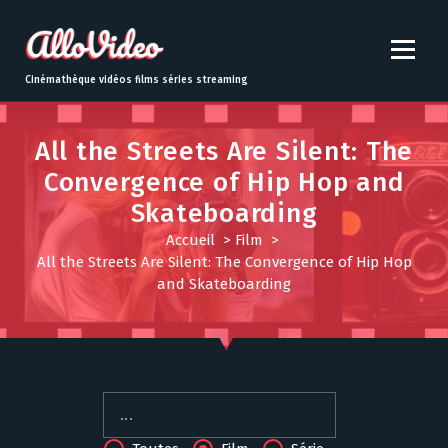
S
k
i
p
Cinémathèque vidéos films séries streaming
t
o
c
All the Streets Are Silent: The
o
Convergence of Hip Hop and
n
Skateboarding
t
e
Accueil
>
Film
>
n
All the Streets Are Silent: The Convergence of Hip Hop
t
and Skateboarding