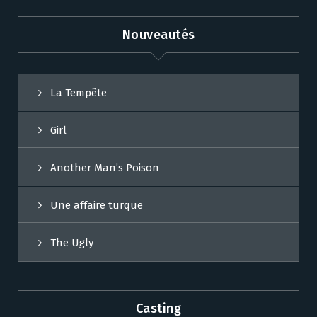
Nouveautés
La Tempête
Girl
Another Man’s Poison
Une affaire turque
The Ugly
Casting