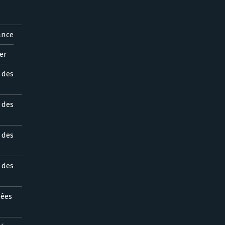
ance
er
s des
s des
s des
s des
nées