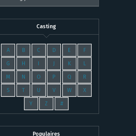
Casting
A
B
C
D
E
F
G
H
I
J
K
L
M
N
O
P
Q
R
S
T
U
V
W
X
Y
Z
#
Populaires