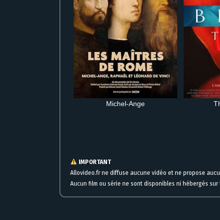
Michel-Ange
T
Regarder Akilla’s Escape film complet en streaming gratuit HD en
IMPORTANT
Allovideo.fr ne diffuse aucune vidéo et ne propose auc
Aucun film ou série ne sont disponibles ni hébergés sur l