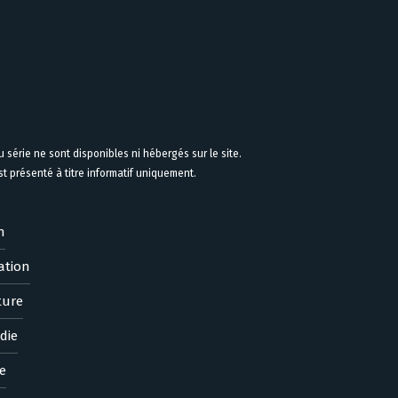
 série ne sont disponibles ni hébergés sur le site.
 présenté à titre informatif uniquement.
n
ation
ture
die
e