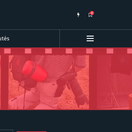
0
utés