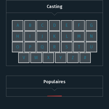
Casting
A
B
C
D
E
F
G
H
I
J
K
L
M
N
O
P
Q
R
S
T
U
V
W
X
Y
Z
#
Populaires