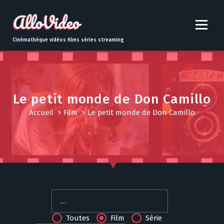
S
k
i
p
Cinémathèque vidéos films séries streaming
t
o
c
o
n
Le petit monde de Don Camillo
t
Accueil
>
Film
>
Le petit monde de Don Camillo
e
n
t
Toutes
Film
Série