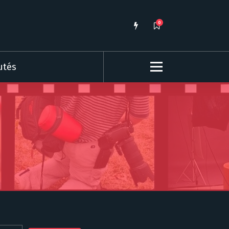
0
utés