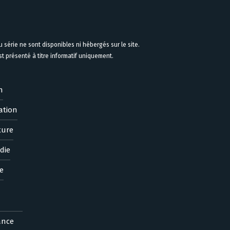
 série ne sont disponibles ni hébergés sur le site.
 présenté à titre informatif uniquement.
n
ation
ture
die
e
ance