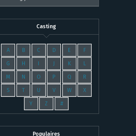
Casting
A
B
C
D
E
F
G
H
I
J
K
L
M
N
O
P
Q
R
S
T
U
V
W
X
Y
Z
#
Populaires