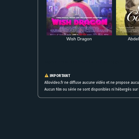
Wish Dragon
Abdel
Regarder Pire soirée film complet en streaming gratuit HD en li
IMPORTANT
Allovideo.fr ne diffuse aucune vidéo et ne propose auc
Aucun film ou série ne sont disponibles ni hébergés sur l