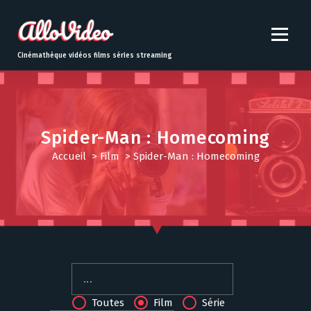
S
k
i
p
Cinémathèque vidéos films séries streaming
t
o
c
o
n
Spider-Man : Homecoming
t
Accueil
>
Film
>
Spider-Man : Homecoming
e
n
t
Toutes
Film
Série