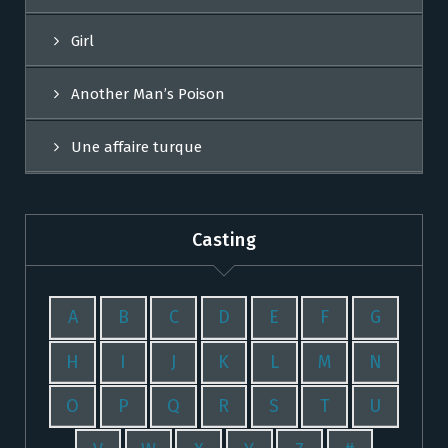
Girl
Another Man’s Poison
Une affaire turque
Casting
A
B
C
D
E
F
G
H
I
J
K
L
M
N
O
P
Q
R
S
T
U