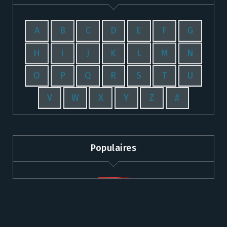
A
B
C
D
E
F
G
H
I
J
K
L
M
N
O
P
Q
R
S
T
U
V
W
X
Y
Z
#
Populaires