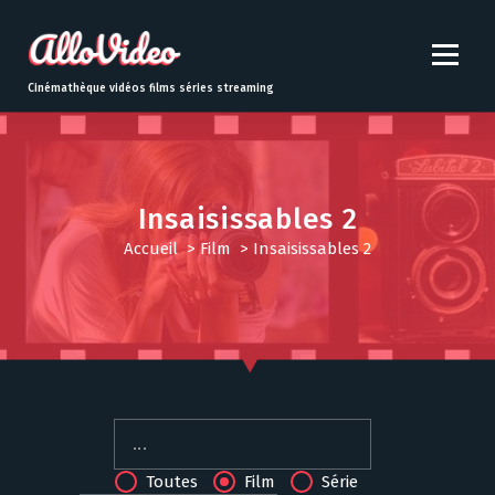
S
k
i
p
Cinémathèque vidéos films séries streaming
t
o
c
o
n
Insaisissables 2
t
Accueil
>
Film
>
Insaisissables 2
e
n
t
Toutes
Film
Série