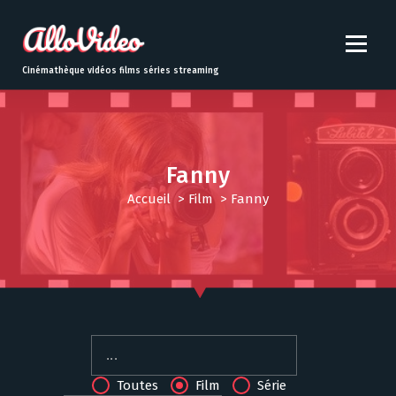
S
k
i
p
Cinémathèque vidéos films séries streaming
t
o
c
o
n
Fanny
t
Accueil
>
Film
>
Fanny
e
n
t
Toutes
Film
Série