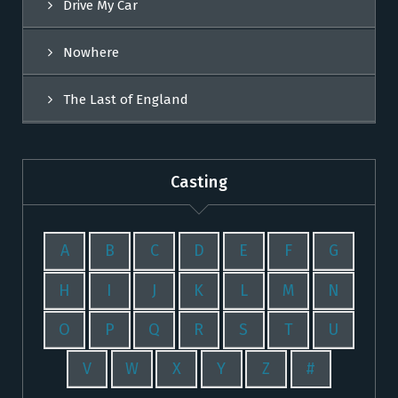
Drive My Car
Nowhere
The Last of England
Casting
A
B
C
D
E
F
G
H
I
J
K
L
M
N
O
P
Q
R
S
T
U
V
W
X
Y
Z
#