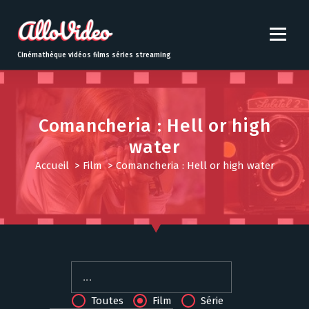
S
k
i
p
Cinémathèque vidéos films séries streaming
t
o
c
o
Comancheria : Hell or high
n
water
t
e
Accueil
>
Film
>
Comancheria : Hell or high water
n
t
Toutes
Film
Série