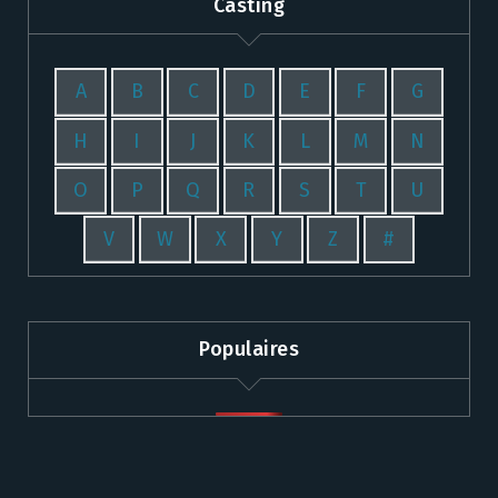
Casting
A
B
C
D
E
F
G
H
I
J
K
L
M
N
O
P
Q
R
S
T
U
V
W
X
Y
Z
#
Populaires