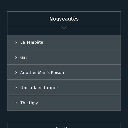
Nouveautés
La Tempête
Girl
Another Man’s Poison
Une affaire turque
The Ugly