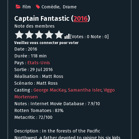
Film
Comédie
,
Drame
Captain Fantastic
(
2016
)
Note des membres
[Votes :
0
Note :
0
]
Veuillez vous connecter pour voter
Date : 2016
Durée : 118 min
Pays :
Etats-Unis
Sortie : 29 Jul 2016
Réalisation : Matt Ross
Scénario : Matt Ross
Casting :
George MacKay
,
Samantha Isler
,
Viggo
Mortensen
Notes : Internet Movie Database : 7.9/10
Rotten Tomatoes : 83%
Metacritic : 72/100
Description : In the forests of the Pacific
Northwest, a father devoted to raising his six kids