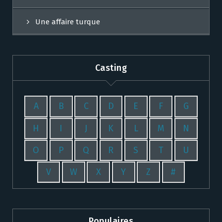
Une affaire turque
Casting
A
B
C
D
E
F
G
H
I
J
K
L
M
N
O
P
Q
R
S
T
U
V
W
X
Y
Z
#
Populaires