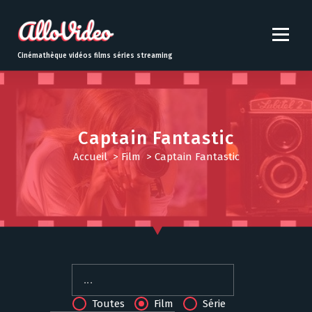
S
k
i
p
Cinémathèque vidéos films séries streaming
t
o
c
o
n
Captain Fantastic
t
Accueil
>
Film
>
Captain Fantastic
e
n
t
Toutes
Film
Série