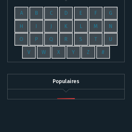
A
B
C
D
E
F
G
H
I
J
K
L
M
N
O
P
Q
R
S
T
U
V
W
X
Y
Z
#
Populaires