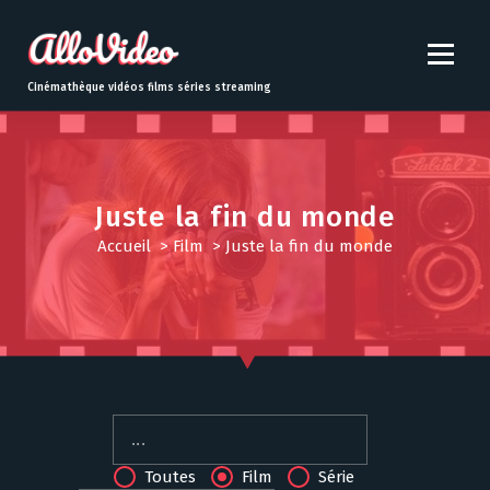
S
k
i
p
Cinémathèque vidéos films séries streaming
t
o
c
o
n
Juste la fin du monde
t
Accueil
>
Film
>
Juste la fin du monde
e
n
t
Toutes
Film
Série