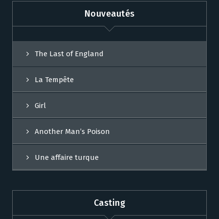
Nouveautés
The Last of England
La Tempête
Girl
Another Man’s Poison
Une affaire turque
Casting