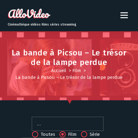
S
k
i
p
Cinémathèque vidéos films séries streaming
t
o
c
o
La bande à Picsou – Le trésor
n
de la lampe perdue
t
Accueil
>
Film
>
e
La bande à Picsou – Le trésor de la lampe perdue
n
t
Toutes
Film
Série