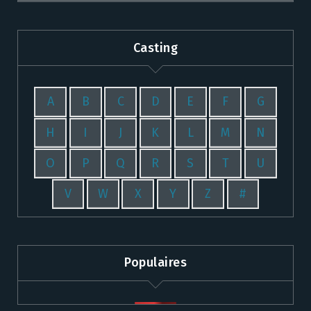
Casting
A
B
C
D
E
F
G
H
I
J
K
L
M
N
O
P
Q
R
S
T
U
V
W
X
Y
Z
#
Populaires