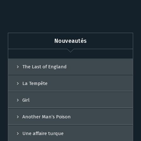
Nouveautés
The Last of England
La Tempête
Girl
Another Man’s Poison
Une affaire turque