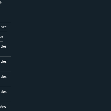
e
ance
er
s des
s des
s des
s des
nées