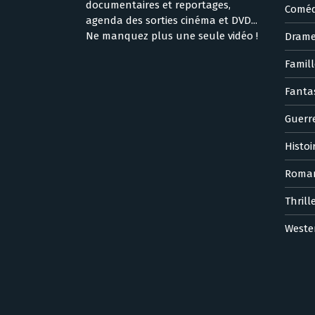
documentaires et reportages,
Coméd
agenda des sorties cinéma et DVD...
Ne manquez plus une seule vidéo !
Dram
Famill
Fanta
Guerr
Histoi
Roma
Thrill
Weste