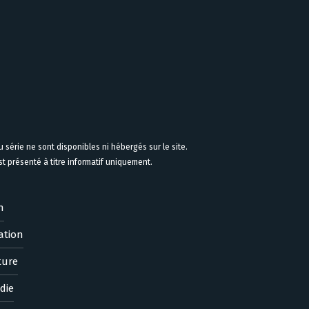
 série ne sont disponibles ni hébergés sur le site.
 présenté à titre informatif uniquement.
n
ation
ture
die