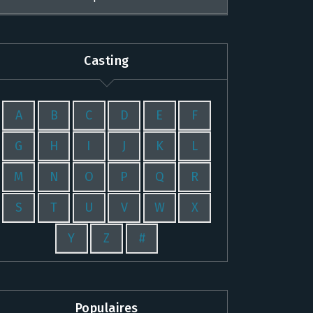
Casting
A
B
C
D
E
F
G
H
I
J
K
L
M
N
O
P
Q
R
S
T
U
V
W
X
Y
Z
#
Populaires