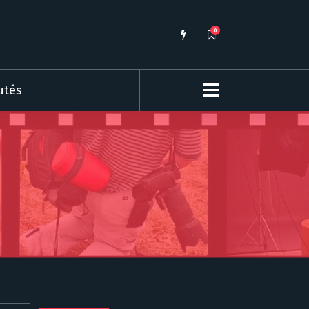
0
utés