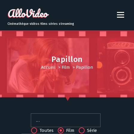
S
k
i
p
Cinémathèque vidéos films séries streaming
t
o
c
o
n
Papillon
t
Accueil
>
Film
>
Papillon
e
n
t
Toutes
Film
Série