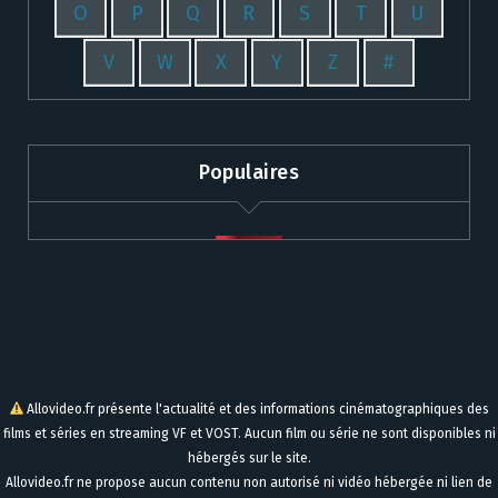
O
P
Q
R
S
T
U
V
W
X
Y
Z
#
Populaires
Allovideo.fr présente l'actualité et des informations cinématographiques des
films et séries en streaming VF et VOST. Aucun film ou série ne sont disponibles ni
hébergés sur le site.
Allovideo.fr ne propose aucun contenu non autorisé ni vidéo hébergée ni lien de