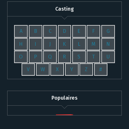
Casting
A
B
C
D
E
F
G
H
I
J
K
L
M
N
O
P
Q
R
S
T
U
V
W
X
Y
Z
#
Populaires