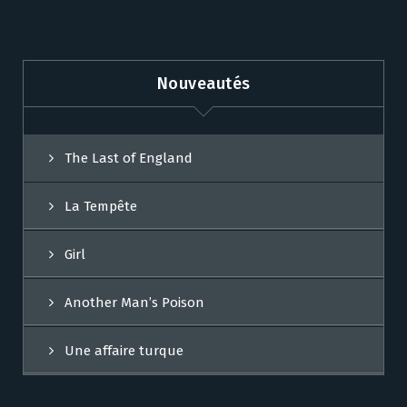
Nouveautés
The Last of England
La Tempête
Girl
Another Man’s Poison
Une affaire turque