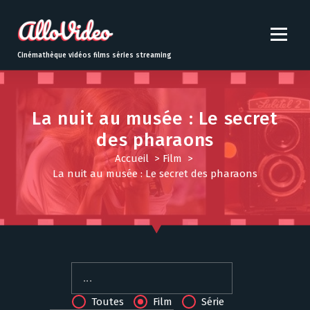
S
k
i
p
Cinémathèque vidéos films séries streaming
t
o
c
o
La nuit au musée : Le secret
n
des pharaons
t
Accueil
>
Film
>
e
La nuit au musée : Le secret des pharaons
n
t
Toutes
Film
Série