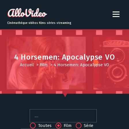
S
k
i
p
Cinémathèque vidéos films séries streaming
t
o
c
o
n
4 Horsemen: Apocalypse VO
t
Accueil
>
Film
>
4 Horsemen: Apocalypse VO
e
n
t
Toutes
Film
Série