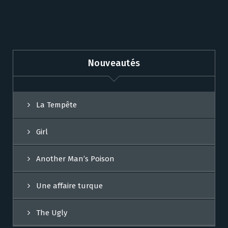
Nouveautés
La Tempête
Girl
Another Man’s Poison
Une affaire turque
The Ugly