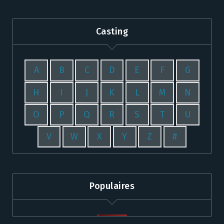
Casting
A
B
C
D
E
F
G
H
I
J
K
L
M
N
O
P
Q
R
S
T
U
V
W
X
Y
Z
#
Populaires