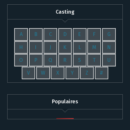
Casting
A
B
C
D
E
F
G
H
I
J
K
L
M
N
O
P
Q
R
S
T
U
V
W
X
Y
Z
#
Populaires