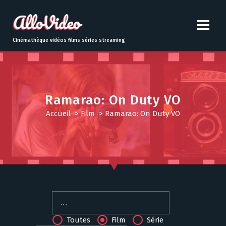
S
k
i
p
Cinémathèque vidéos films séries streaming
t
o
c
o
n
Ramarao: On Duty VO
t
Accueil
>
Film
>
Ramarao: On Duty VO
e
n
t
Toutes
Film
Série