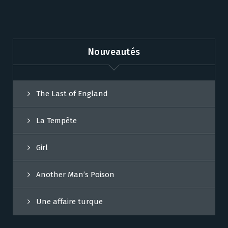
Nouveautés
The Last of England
La Tempête
Girl
Another Man’s Poison
Une affaire turque