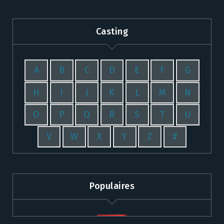
Casting
A
B
C
D
E
F
G
H
I
J
K
L
M
N
O
P
Q
R
S
T
U
V
W
X
Y
Z
#
Populaires