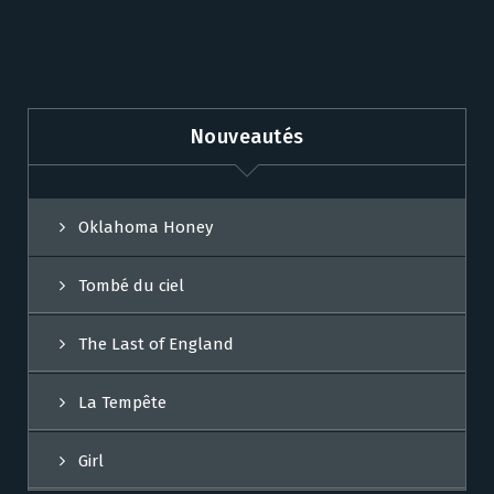
Nouveautés
Oklahoma Honey
Tombé du ciel
The Last of England
La Tempête
Girl