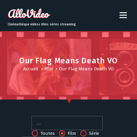
S
k
i
p
Cinémathèque vidéos films séries streaming
t
o
c
o
n
Our Flag Means Death VO
t
Accueil
>
Film
>
Our Flag Means Death VO
e
n
t
Toutes
Film
Série