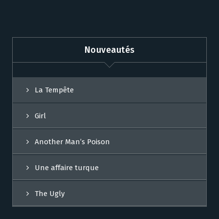
Nouveautés
La Tempête
Girl
Another Man’s Poison
Une affaire turque
The Ugly