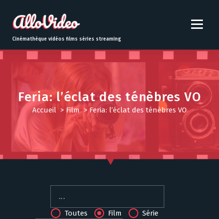
S
k
i
p
Cinémathèque vidéos films séries streaming
t
o
c
o
n
Feria: l’éclat des ténèbres VO
t
Accueil
>
Film
>
Feria: l’éclat des ténèbres VO
e
n
t
Toutes
Film
Série