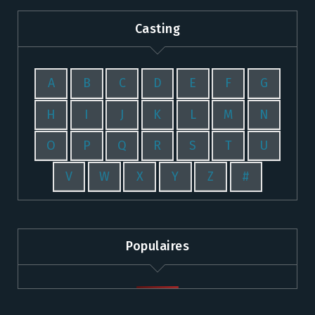
Casting
A
B
C
D
E
F
G
H
I
J
K
L
M
N
O
P
Q
R
S
T
U
V
W
X
Y
Z
#
Populaires