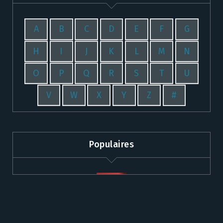
A
B
C
D
E
F
G
H
I
J
K
L
M
N
O
P
Q
R
S
T
U
V
W
X
Y
Z
#
Populaires