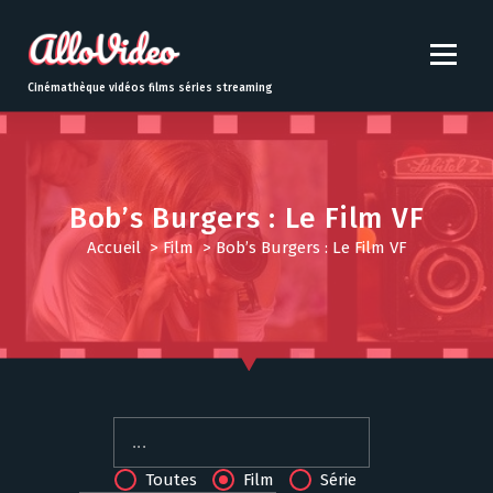
S
k
i
p
Cinémathèque vidéos films séries streaming
t
o
c
o
n
Bob’s Burgers : Le Film VF
t
Accueil
>
Film
>
Bob’s Burgers : Le Film VF
e
n
t
Toutes
Film
Série