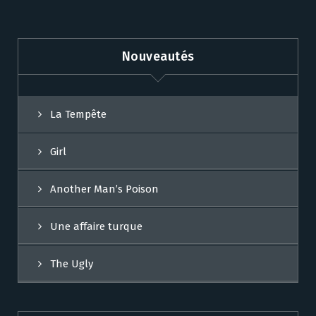
Nouveautés
La Tempête
Girl
Another Man’s Poison
Une affaire turque
The Ugly