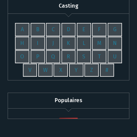
Casting
A
B
C
D
E
F
G
H
I
J
K
L
M
N
O
P
Q
R
S
T
U
V
W
X
Y
Z
#
Populaires