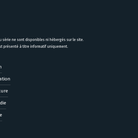
 série ne sont disponibles ni hébergés sur le site.
 présenté à titre informatif uniquement.
n
ation
ture
die
e