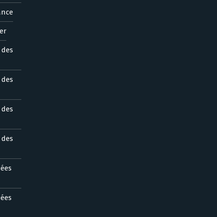
ance
er
s des
s des
s des
s des
nées
nées