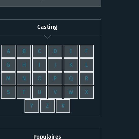
Casting
A
B
C
D
E
F
G
H
I
J
K
L
M
N
O
P
Q
R
S
T
U
V
W
X
Y
Z
#
Populaires