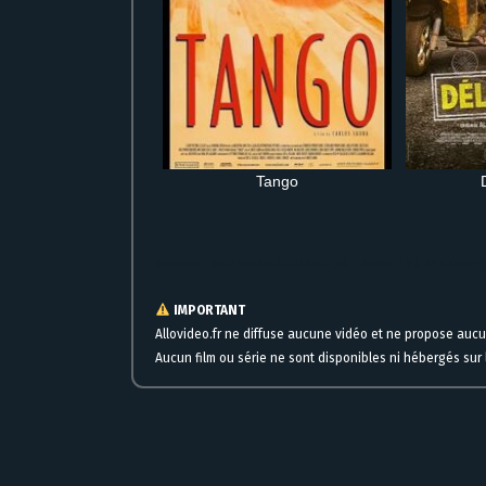
Tango
Regarder Предпоследняя инстанция – Saison 1 VO en streamin
IMPORTANT
Allovideo.fr ne diffuse aucune vidéo et ne propose auc
Aucun film ou série ne sont disponibles ni hébergés sur l