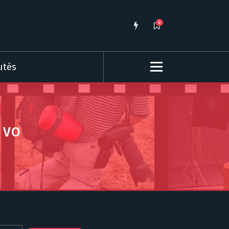
0
utés
 VO