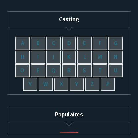
Casting
A
B
C
D
E
F
G
H
I
J
K
L
M
N
O
P
Q
R
S
T
U
V
W
X
Y
Z
#
Populaires