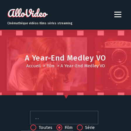
S
k
i
p
Cinémathèque vidéos films séries streaming
t
o
c
o
n
A Year-End Medley VO
t
Accueil
>
Film
>
A Year-End Medley VO
e
n
t
Toutes
Film
Série