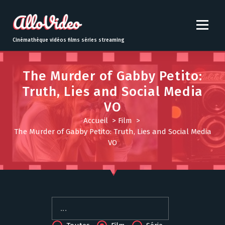
S
k
i
p
Cinémathèque vidéos films séries streaming
t
o
c
The Murder of Gabby Petito:
o
Truth, Lies and Social Media
n
VO
t
e
Accueil
>
Film
>
n
The Murder of Gabby Petito: Truth, Lies and Social Media
t
VO