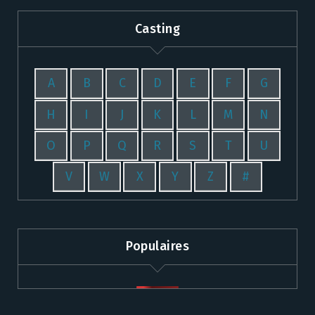
Casting
A
B
C
D
E
F
G
H
I
J
K
L
M
N
O
P
Q
R
S
T
U
V
W
X
Y
Z
#
Populaires