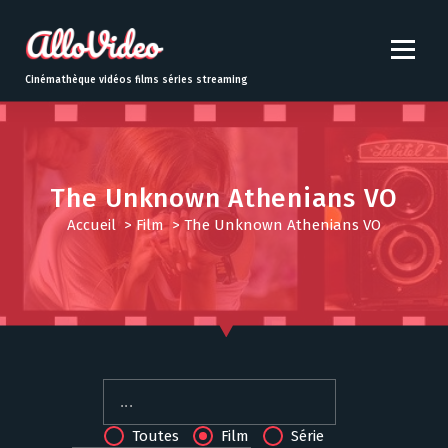
S
k
i
p
Cinémathèque vidéos films séries streaming
t
o
c
o
n
The Unknown Athenians VO
t
Accueil
>
Film
>
The Unknown Athenians VO
e
n
t
Toutes
Film
Série