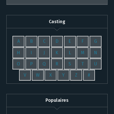
Casting
A
B
C
D
E
F
G
H
I
J
K
L
M
N
O
P
Q
R
S
T
U
V
W
X
Y
Z
#
Populaires