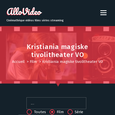
S
k
i
p
Cinémathèque vidéos films séries streaming
t
o
c
o
Kristiania magiske
n
tivolitheater VO
t
e
Accueil
>
Film
>
Kristiania magiske tivolitheater VO
n
t
Toutes
Film
Série