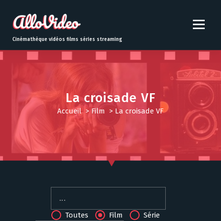
S
k
i
p
Cinémathèque vidéos films séries streaming
t
o
c
o
n
La croisade VF
t
Accueil
>
Film
>
La croisade VF
e
n
t
Toutes
Film
Série