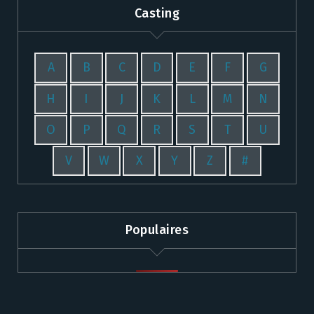
Casting
A
B
C
D
E
F
G
H
I
J
K
L
M
N
O
P
Q
R
S
T
U
V
W
X
Y
Z
#
Populaires