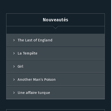
Nouveautés
The Last of England
La Tempête
Girl
Another Man’s Poison
Une affaire turque