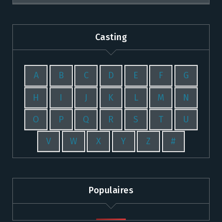
Casting
A
B
C
D
E
F
G
H
I
J
K
L
M
N
O
P
Q
R
S
T
U
V
W
X
Y
Z
#
Populaires