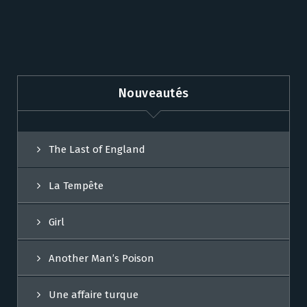
Nouveautés
The Last of England
La Tempête
Girl
Another Man’s Poison
Une affaire turque