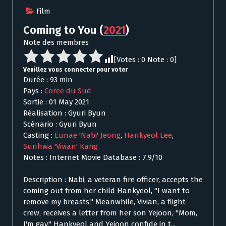
Film
Coming to You
(
2021
)
Note des membres
[Votes :
0
Note :
0
]
Veuillez vous connecter pour voter
Durée : 93 min
Pays :
Coree du Sud
Sortie : 01 May 2021
Réalisation : Gyuri Byun
Scénario : Gyuri Byun
Casting :
Eunae 'Nabi' Jeong
,
Hankyeol Lee
,
Sunhwa 'Vivian' Kang
Notes : Internet Movie Database : 7.9/10
Description : Nabi, a veteran fire officer, accepts the
coming out from her child Hankyeol, "I want to
remove my breasts." Meanwhile, Vivian, a flight
crew, receives a letter from her son Yejoon, "Mom,
I'm gay." Hankyeol and Yejoon confide in t...