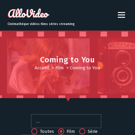
S
k
i
p
Cinémathèque vidéos films séries streaming
t
o
c
o
n
Coming to You
t
Accueil
>
Film
>
Coming to You
e
n
t
Toutes
Film
Série