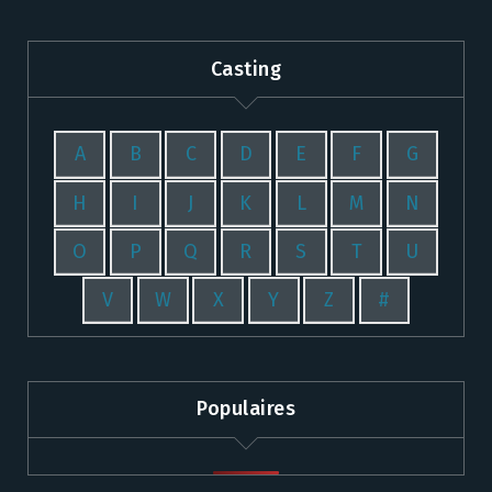
Casting
A
B
C
D
E
F
G
H
I
J
K
L
M
N
O
P
Q
R
S
T
U
V
W
X
Y
Z
#
Populaires