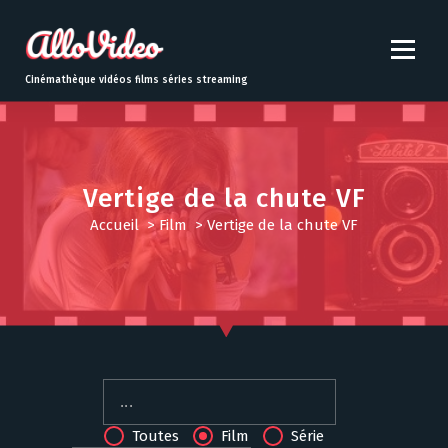
S
k
i
p
Cinémathèque vidéos films séries streaming
t
o
c
o
n
Vertige de la chute VF
t
Accueil
>
Film
>
Vertige de la chute VF
e
n
t
Toutes
Film
Série