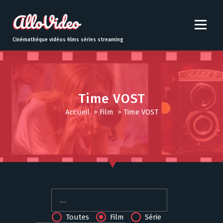
S
k
i
p
Cinémathèque vidéos films séries streaming
t
o
c
o
n
Time VOST
t
Accueil
>
Film
>
Time VOST
e
n
t
Toutes
Film
Série