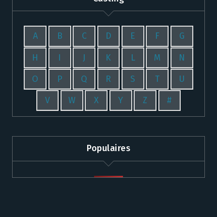
A
B
C
D
E
F
G
H
I
J
K
L
M
N
O
P
Q
R
S
T
U
V
W
X
Y
Z
#
Populaires