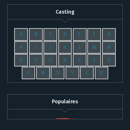
Casting
A
B
C
D
E
F
G
H
I
J
K
L
M
N
O
P
Q
R
S
T
U
V
W
X
Y
Z
#
Populaires