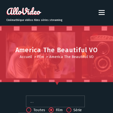
S
k
i
p
Cinémathèque vidéos films séries streaming
t
o
c
o
n
America The Beautiful VO
t
Accueil
>
Film
>
America The Beautiful VO
e
n
t
Toutes
Film
Série