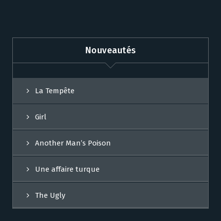
Nouveautés
La Tempête
Girl
Another Man’s Poison
Une affaire turque
The Ugly