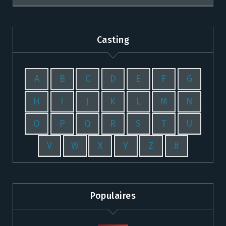
Casting
A
B
C
D
E
F
G
H
I
J
K
L
M
N
O
P
Q
R
S
T
U
V
W
X
Y
Z
#
Populaires