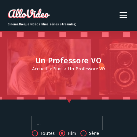
S
k
i
p
Cinémathèque vidéos films séries streaming
t
o
c
o
n
Un Professore VO
t
Accueil
>
Film
>
Un Professore VO
e
n
t
Toutes
Film
Série