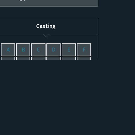
Casting
A
B
C
D
E
F
G
H
I
J
K
L
M
N
O
P
Q
R
S
T
U
V
W
X
Y
Z
#
Populaires