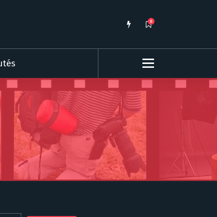
0
utés