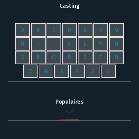
Casting
A
B
C
D
E
F
G
H
I
J
K
L
M
N
O
P
Q
R
S
T
U
V
W
X
Y
Z
#
Populaires