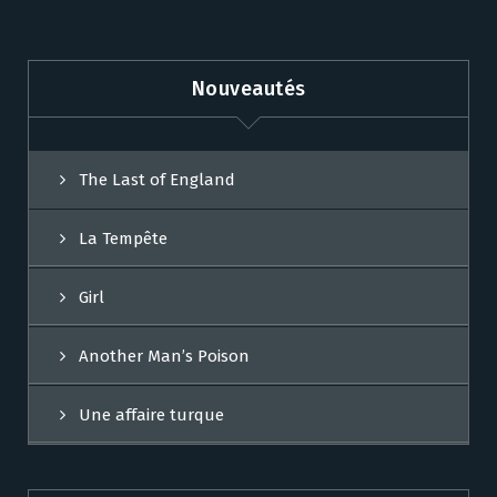
Nouveautés
The Last of England
La Tempête
Girl
Another Man’s Poison
Une affaire turque