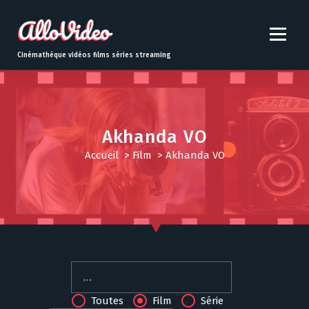
S
k
i
p
Cinémathèque vidéos films séries streaming
t
o
c
o
n
Akhanda VO
t
Accueil
>
Film
>
Akhanda VO
e
n
t
Toutes
Film
Série