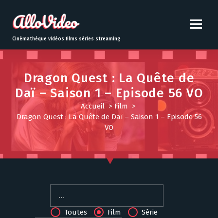
S
k
i
p
Cinémathèque vidéos films séries streaming
t
o
c
Dragon Quest : La Quête de
o
Daï – Saison 1 – Episode 56 VO
n
t
Accueil
>
Film
>
e
Dragon Quest : La Quête de Daï – Saison 1 – Episode 56
n
VO
t
Toutes
Film
Série