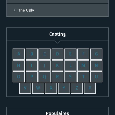
The Ugly
Casting
A
B
C
D
E
F
G
H
I
J
K
L
M
N
O
P
Q
R
S
T
U
V
W
X
Y
Z
#
Populaires